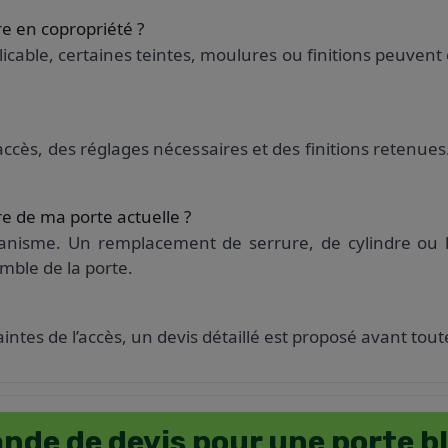
re en copropriété ?
plicable, certaines teintes, moulures ou finitions peuven
ccès, des réglages nécessaires et des finitions retenues. 
e de ma porte actuelle ?
canisme. Un remplacement de serrure, de cylindre ou l’
mble de la porte.
aintes de l’accès, un devis détaillé est proposé avant t
de de devis pour une porte b