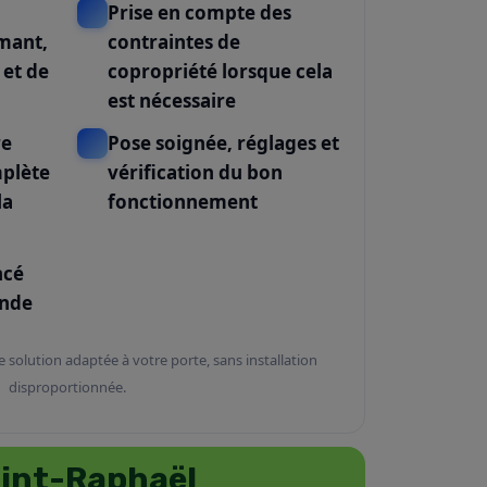
Prise en compte des
mant,
contraintes de
 et de
copropriété lorsque cela
est nécessaire
re
Pose soignée, réglages et
mplète
vérification du bon
la
fonctionnement
ncé
ande
e solution adaptée à votre porte, sans installation
disproportionnée.
Saint-Raphaël