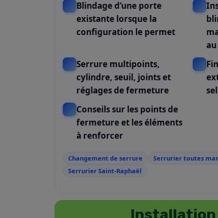
Blindage d’une porte
In
existante lorsque la
bl
configuration le permet
ma
au
Serrure multipoints,
Fin
cylindre, seuil, joints et
ex
réglages de fermeture
sel
Conseils sur les points de
fermeture et les éléments
à renforcer
Changement de serrure
Serrurier toutes ma
Serrurier Saint-Raphaël
Installation