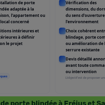
stallation de porte
Vérification des
indée adaptée à la
dimensions, du dor
ison, l’appartement ou
du sens d’ouverture
 local concerné
l’environnement
itions intérieures et
Choix cohérent ent
térieures à définir
blindage, porte co
on le projet
ou amélioration de 
serrure existante
Devis détaillé anno
avant toute comm
ou intervention
rques
L’objectif est de proposer un
 de porte blindée à Fréjus et 