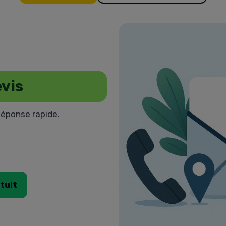
vis
Réponse rapide.
tuit