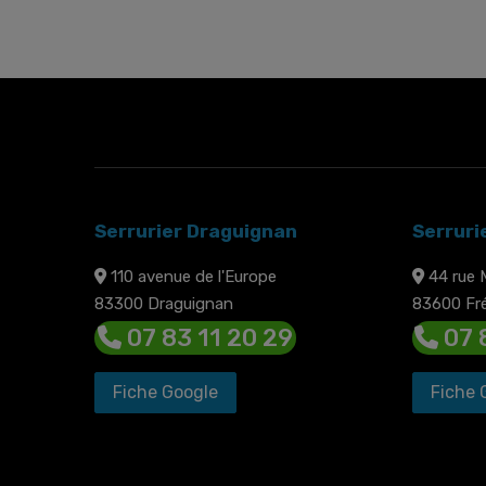
Serrurier Draguignan
Serruri
110 avenue de l'Europe
44 rue 
83300 Draguignan
83600 Fré
07 83 11 20 29
07 
Fiche Google
Fiche 