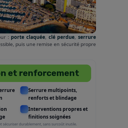
our :
porte claquée
,
clé perdue
,
serrure
ssible, puis une remise en sécurité propre
on et renforcement
errure
Serrure multipoints,
n
renforts et blindage
ion
Interventions propres et
age
finitions soignées
s et sécuriser durablement, sans surcoût inutile.