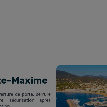
nte-Maxime
rture de porte, serrure
e, sécurisation après
ntion.