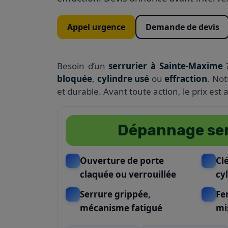
Appel urgence
Demande de devis
Besoin d’un
serrurier à Sainte-Maxime
?
bloquée
,
cylindre usé
ou
effraction
. Not
et durable. Avant toute action, le prix es
Dépannage ser
Ouverture de porte
Cl
claquée ou verrouillée
cy
Serrure grippée,
Fe
mécanisme fatigué
mi