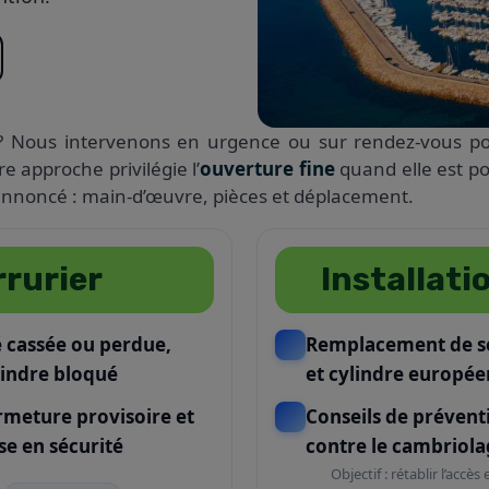
 Nous intervenons en urgence ou sur rendez-vous p
re approche privilégie l’
ouverture fine
quand elle est po
t annoncé : main-d’œuvre, pièces et déplacement.
rurier
Installati
é cassée ou perdue,
Remplacement de s
lindre bloqué
et cylindre europée
rmeture provisoire et
Conseils de prévent
se en sécurité
contre le cambriol
Objectif : rétablir l’accè