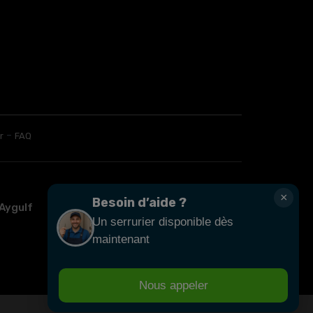
-
r
FAQ
×
Besoin d’aide ?
Aygulf
Le Muy
Bagnols-en-Forêt
Un serrurier disponible dès
maintenant
Nous appeler