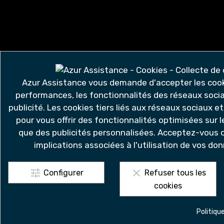
Azur Assistance vous demande d'accepter les cooki
performances, les fonctionnalités des réseaux socia
Qui somm
publicité. Les cookies tiers liés aux réseaux sociaux et 
pour vous offrir des fonctionnalités optimisées sur l
que des publicités personnalisées. Acceptez-vous c
implications associées à l'utilisation de vos do
Fréjus
Saint-Raphaël
Roquebrune
tune
clear
Configurer
Refuser tous les
cookies
Politiqu