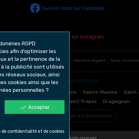
Suivez-nous sur Facebook
Suivez-nous sur Instagram
es afin d'optimiser les
ux et la pertinence de la
-
-
-
es-nous ?
Données personnelles
Mentions légales
Nous contacte
à la publicité sont utilisés
es réseaux sociaux, ainsi
ZONES D’INTERVENTION
es cookies ainsi que les
nnées personnelles ?
-sur-Argens
Puget-sur-Argens
Sainte-Maxime
Saint-
Les Adrets-de-l’Estérel
Saint-Tropez
Draguignan
done_all
Accepter
Voir toutes nos zones d’intervention
e de confidentialité et de cookies
@2025 | Tous droits réservés.