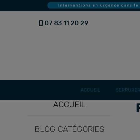
07 83 11 20 29
ACCUEIL
SERRURER
ACCUEIL
ACCUEIL
BLOG
BLOG CATÉGORIES