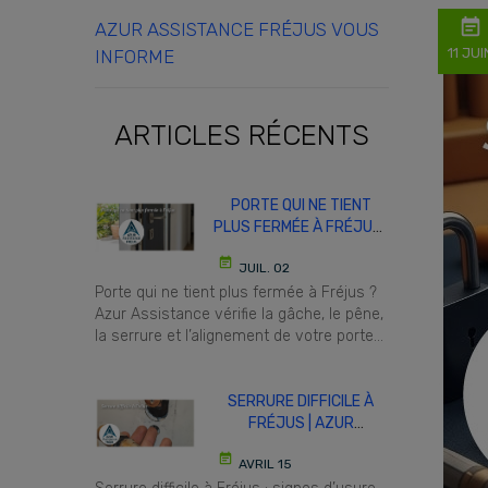
event_note
AZUR ASSISTANCE FRÉJUS VOUS
11 JUI
INFORME
ARTICLES RÉCENTS
PORTE QUI NE TIENT
PLUS FERMÉE À FRÉJUS |
AZUR ASSISTANCE
event_note
JUIL. 02
Porte qui ne tient plus fermée à Fréjus ?
Azur Assistance vérifie la gâche, le pêne,
la serrure et l’alignement de votre porte
avant qu’un blocage ne survienne.
SERRURE DIFFICILE À
FRÉJUS | AZUR
ASSISTANCE
event_note
AVRIL 15