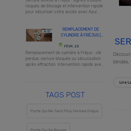
Serrure difficile à Fréjus : signes d’usure,
risques de blocage et intervention rapide
pour sécuriser votre accès avec Azur
Assistance.
REMPLACEMENT DE
CYLINDRE À FRÉJUS |
SER
AZUR ASSISTANCE
event_note
FÉVR. 23
Remplacement de cylindre à Fréjus : clé
Découvre
perdue, serrure bloquée ou sécurisation
blindée,
après effraction. Intervention rapide avec
devis clair avant travaux.
Lire L
TAGS POST
Porte Qui Ne Tient Plus Fermée Fréjus
Porte Qui Se Rouvre